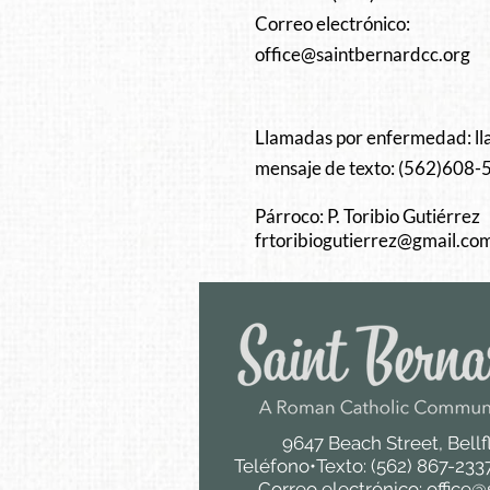
Correo electrónico:
office@saintbernardcc.org
Llamadas por enfermedad: ll
mensaje de texto: (562)608
Párroco: P. Toribio Gutiérrez
fr
toribiogutierrez@gmail.co
9647 Beach Street, Bell
Teléfono•Texto: (562) 867-2337
Correo electrónico:
office@