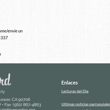
ame/envíe un
-5337
m
Enlaces
Lecturas del Dia
flower, CA 90706
Ultimas noticias parroquiale
 • Fax: (562) 867-4863
saintbernardcc.org