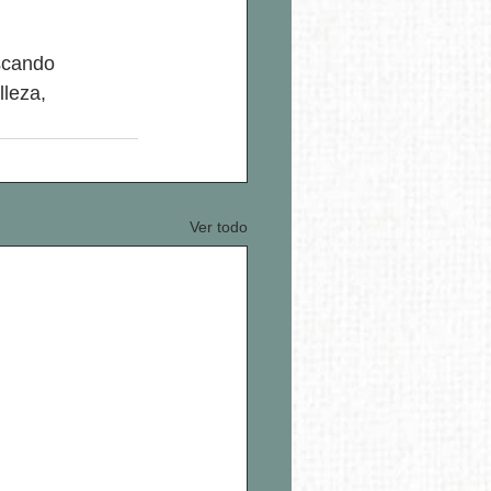
scando 
leza, 
Ver todo