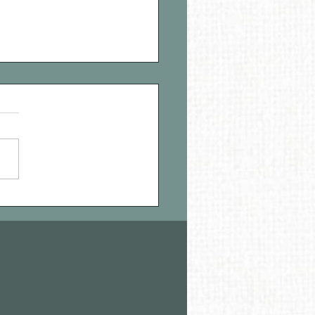
exión de Domingo del
bispo Jose Gomez