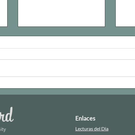
Programa de Veladores para
Refl
Todos los Fieles Difuntos
Arzo
Enlaces
Lecturas del Dia