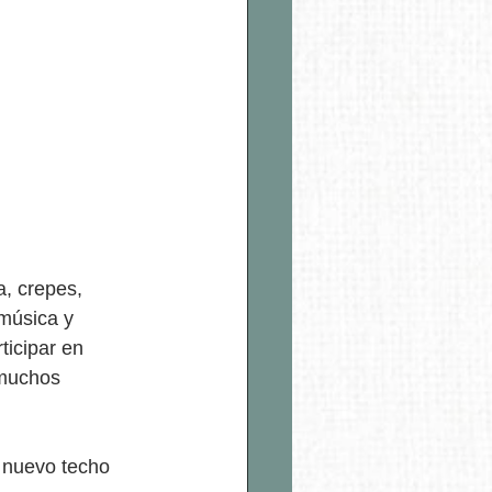
, crepes, 
música y 
ticipar en 
 muchos 
l nuevo techo 